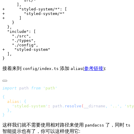
接着来到
添加
(
参考链接
):
config/index.ts
alias
import
 path 
from
 '
path
  alias
:
    '
styled-system
'
: 
path
.
resolve
(
__dirname
,
 '
..
'
,
 '
sty
这样我们就不需要使用相对路径来使用
了，同时
pandacss
ts
智能提示也有了，你可以这样使用它: