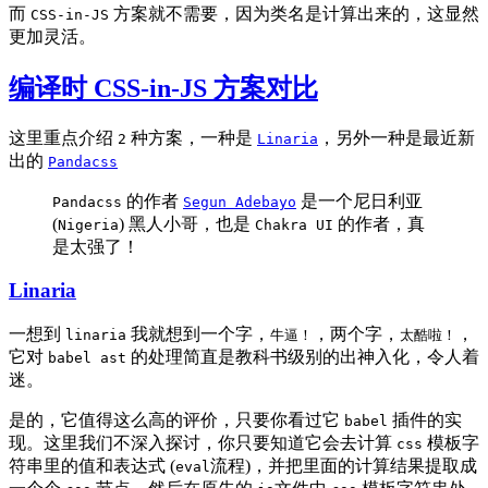
而
方案就不需要，因为类名是计算出来的，这显然
CSS-in-JS
更加灵活。
编译时 CSS-in-JS 方案对比
这里重点介绍
种方案，一种是
，另外一种是最近新
2
Linaria
出的
Pandacss
的作者
是一个尼日利亚
Pandacss
Segun Adebayo
(
) 黑人小哥，也是
的作者，真
Nigeria
Chakra UI
是太强了！
Linaria
一想到
我就想到一个字，
，两个字，
，
linaria
牛逼！
太酷啦！
它对
的处理简直是教科书级别的出神入化，令人着
babel ast
迷。
是的，它值得这么高的评价，只要你看过它
插件的实
babel
现。这里我们不深入探讨，你只要知道它会去计算
模板字
css
符串里的值和表达式 (
流程)，并把里面的计算结果提取成
eval