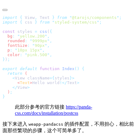
import
 {
 View
,
 Text
 }
 from
 "
@tarojs/components
"
import
 {
 css
 }
 from
 "
styled-system/css
"
const
 styles 
=
 css
(
  bg
:
 "
yellow.200
"
  rounded
:
 "
9999px
"
  fontSize
:
 "
90px
"
  p
:
 "
10px 15px
"
  color
:
 "
pink.500
"
}
)
export
 default
 function
 Index
()
  return
    <
View
 className
={
styles
      <
Text
>
Hello
 world
!</
Text
    </
View
  )
此部分参考的官方链接
https://panda-
css.com/docs/installation/postcss
接下来进入
的插件配置，不用担心，相比前
weapp-pandacss
面那些繁琐的步骤，这个可简单多了。