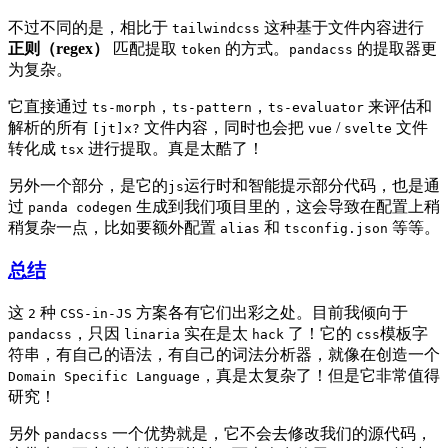
不过不同的是，相比于
这种基于文件内容进行
tailwindcss
正则（regex）
匹配提取
的方式。
的提取器更
token
pandacss
为复杂。
它直接通过
，
，
来评估和
ts-morph
ts-pattern
ts-evaluator
解析的所有
文件内容，同时也会把
/
文件
[jt]x?
vue
svelte
转化成
进行提取。真是太酷了！
tsx
另外一个部分，是它的
运行时和智能提示部分代码，也是通
js
过
生成到我们项目里的，这会导致在配置上稍
panda codegen
稍复杂一点，比如要额外配置
和
等等。
alias
tsconfig.json
总结
这
种
方案各有它们出彩之处。目前我倾向于
2
CSS-in-JS
，只因
实在是太
了！它的
模板字
pandacss
linaria
hack
css
符串，有自己的语法，有自己的词法分析器，就像在创造一个
，真是太复杂了！但是它非常值得
Domain Specific Language
研究！
另外
一个优势就是，它不会去修改我们的源代码，
pandacss