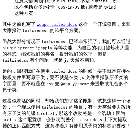
注意关键词
不是
，所
编译时(build time)
runtime
以不包括众多运行时
libs 或者是
CSS-in-JS
twind
这种方案
其中之前也写了
这样一个开源项目，来和
weapp-tailwindcss
大家探讨
的跨平台方案。
tailwindcss
虽然大部分情况下
已经非常强了，我们可以通过
tailwindcss
/
/
等等功能，为自己的项目提炼出大量
plugin
preset
@apply
的样式，缩短我们的类名，提升我们的效率，但是
有个问题，就是
天然不亲和。
tailwindcss
js
是的，回想我们在使用
的时候，要不就是直接在
tailwindcss
模板文件里写原子类，要不就是在类
文件里操纵原子类的
js
字面量，要不就是在
去
来提取或组合多个
css
@apply/theme
原子类。
这看似灵活的同时，却给我们加了诸多限制。试想这样一个场
景，一个现成使用
的项目，有一天突然要去改所
tailwindcss
有原子类的前缀 (
)，那这个改动将是一个浩劫！因为
prefix
这个配置项，会影响到整个
上下文提取
prefix
tailwindcss
器的正则匹配方式，这意味着所有使用原子类的标签都要改！