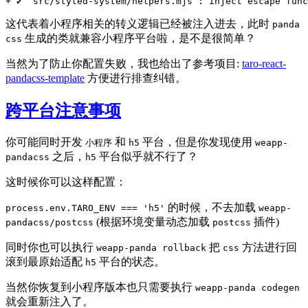
这代表着小程序相关的转义逻辑已经被注入进去，此时
panda
生成的类就兼容小程序平台啦，是不是很简单？
css
当然为了防止你配置失败，我也给出了参考项目:
taro-react-
pandacss-template
方便进行排查纠错。
跨平台注意事项
你可能同时开发
和
平台，但是你发现使用
小程序
h5
weapp-
之后，
平台似乎就不行了？
pandacss
h5
这时候你可以这样配置：
的时候，不去加载
process.env.TARO_ENV === 'h5'
weapp-
(根据环境变量动态加载
插件)
pandacss/postcss
postcss
同时你也可以执行
把
方法进行回
weapp-panda rollback
css
滚到最原始适配
平台的状态。
h5
当然你恢复到小程序版本也只需要执行
weapp-panda codegen
就会重新注入了。