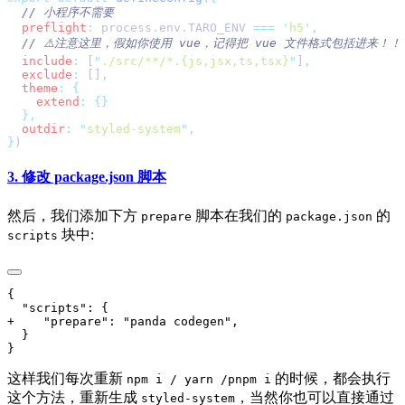
  preflight
:
 process
.
env
.
TARO_ENV 
===
 '
h5
'
  include
:
 [
"
./src/**/*.{js,jsx,ts,tsx}
"
]
  exclude
:
 []
  theme
:
    extend
:
  outdir
:
 "
styled-system
"
}
3. 修改 package.json 脚本
然后，我们添加下方
脚本在我们的
的
prepare
package.json
块中:
scripts
这样我们每次重新
的时候，都会执行
npm i / yarn /pnpm i
这个方法，重新生成
，当然你也可以直接通过
styled-system