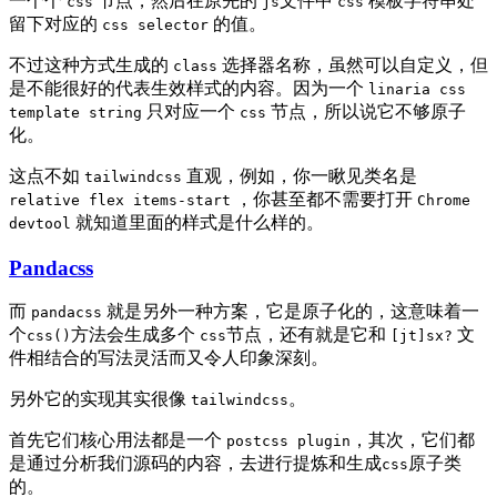
一个个
节点，然后在原先的
文件中
模板字符串处
css
js
css
留下对应的
的值。
css selector
不过这种方式生成的
选择器名称，虽然可以自定义，但
class
是不能很好的代表生效样式的内容。因为一个
linaria css
只对应一个
节点，所以说它不够原子
template string
css
化。
这点不如
直观，例如，你一瞅见类名是
tailwindcss
，你甚至都不需要打开
relative flex items-start
Chrome
就知道里面的样式是什么样的。
devtool
Pandacss
而
就是另外一种方案，它是原子化的，这意味着一
pandacss
个
方法会生成多个
节点，还有就是它和
文
css()
css
[jt]sx?
件相结合的写法灵活而又令人印象深刻。
另外它的实现其实很像
。
tailwindcss
首先它们核心用法都是一个
，其次，它们都
postcss plugin
是通过分析我们源码的内容，去进行提炼和生成
原子类
css
的。