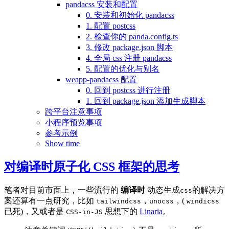
pandacss 安装和配置
0. 安装和初始化 pandacss
1. 配置 postcss
2. 检查你的 panda.config.ts
3. 修改 package.json 脚本
4. 全局 css 注册 pandacss
5. 配置的优化与别名
weapp-pandacss 配置
0. 回到 postcss 进行注册
1. 回到 package.json 添加生成脚本
跨平台注意事项
小程序预览事项
参考示例
Show time
对编译时原子化 CSS 框架的思考
笔者对目前市面上，一些流行的
编译时
动态生成
的解决方
css
案还算有一点研究，比如
，
，(
tailwindcss
unocss
windicss
已死)，又或者是
思想下的
Linaria
。
CSS-in-JS