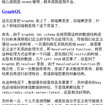
核心原因是 swarm 够用，根本原因是我不会。
GraphQL
这次总算把
加上了，前端爽歪歪，后端爽歪歪，什
GraphQL
么？前端后端都是我？这下苦逼了。
首先，由于
会按照图这样的数据结构进
GraphQL SDL schema
行分析来调用我们定义的字段节点处理方法，导致我们在定义
通信
的时候，一旦遇到相互关联的其他
，就需要
model
model
定义这个关系的处理方式，即
。然而
ResolveField Function
这种处理方式会带来一个问题，原先我们写
的时候，
restful
去取有关联的数据，几个
就完事了，但是到了
LEFT JOIN
的
里面，由于
的
GraphQL
resolver
ResolveField Function
独立性，它从一次数据库查询，变成了多次数据库查询，获取
结果后再进行处理组合，变成前端想要的对象结构。
在这种情况下，数据缓存就显得及其重要了，另外缓存的
key
也必须很好的体现数据的特征。于是我果断拉取了
，还是相当好用的。
redis/redis-stack-server:latest
另外有一点，个人不是很理解，感觉应该分开定义有可能很大