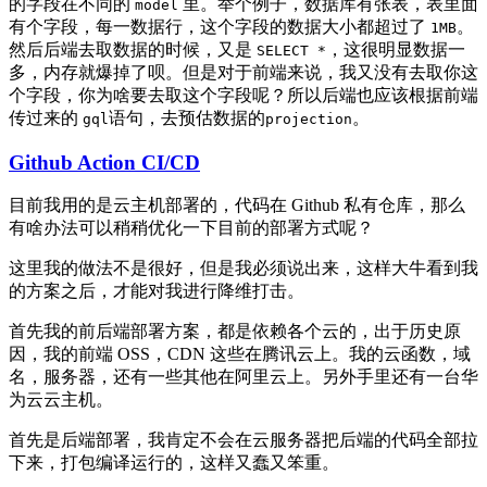
的字段在不同的
里。举个例子，数据库有张表，表里面
model
有个字段，每一数据行，这个字段的数据大小都超过了
。
1MB
然后后端去取数据的时候，又是
，这很明显数据一
SELECT *
多，内存就爆掉了呗。但是对于前端来说，我又没有去取你这
个字段，你为啥要去取这个字段呢？所以后端也应该根据前端
传过来的
语句，去预估数据的
。
gql
projection
Github Action CI/CD
目前我用的是云主机部署的，代码在 Github 私有仓库，那么
有啥办法可以稍稍优化一下目前的部署方式呢？
这里我的做法不是很好，但是我必须说出来，这样大牛看到我
的方案之后，才能对我进行降维打击。
首先我的前后端部署方案，都是依赖各个云的，出于历史原
因，我的前端 OSS，CDN 这些在腾讯云上。我的云函数，域
名，服务器，还有一些其他在阿里云上。另外手里还有一台华
为云云主机。
首先是后端部署，我肯定不会在云服务器把后端的代码全部拉
下来，打包编译运行的，这样又蠢又笨重。