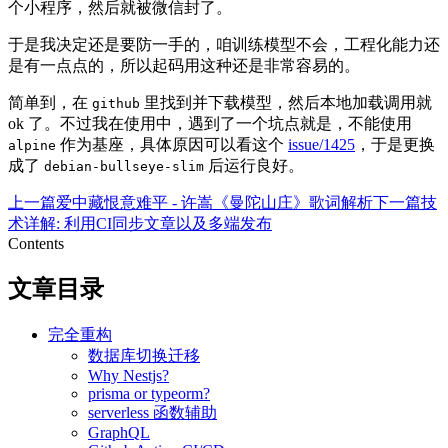
个小程序，然后就被微信封了。
于是我决定还是要防一手的，咱训练模型不会，工程化能力还
是有一点点的，所以起码用这种还是非常容易的。
简单到，在
里找到并下载模型，然后本地加载调用就
github
ok 了。不过我在使用中，遇到了一个坑点就是，不能使用
作为基座，具体原因可以看这个
issue/1425
，于是更换
alpine
成了
后运行良好。
debian-bullseye-slim
上一篇
爱中藏恨意难平 - 许嵩《曼陀山庄》歌词解析
下一篇
技
术详解: 利用CI同步文章以及多端发布
Contents
文章目录
完全重构
数据库切换迁移
Why Nestjs?
prisma or typeorm?
serverless 函数辅助
GraphQL