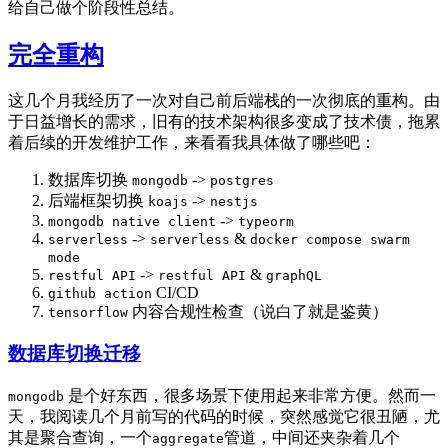
给自己做个阶段性总结。
完全重构
这几个月我经历了一次对自己前后端栈的一次彻底的重构。由
于日益增长的需求，旧有的技术架构很多变成了技术债，拖累
着后续的开发维护工作，来看看我具体做了哪些吧：
数据库切换
->
mongodb
postgres
后端框架切换
->
koajs
nestjs
->
mongodb native client
typeorm
->
&
serverless
serverless
docker compose swarm
mode
->
&
restful API
restful API
graphQL
CI/CD
github action
内容合规性检查（说白了就是鉴黄）
tensorflow
数据库切换迁移
是个好东西，很多场景下使用起来非常方便。然而一
mongodb
天，我阅读几个月前写的代码的时候，突然感觉它很丑陋，尤
其是聚合查询，一个
管道，中间还夹杂着几个
aggregate