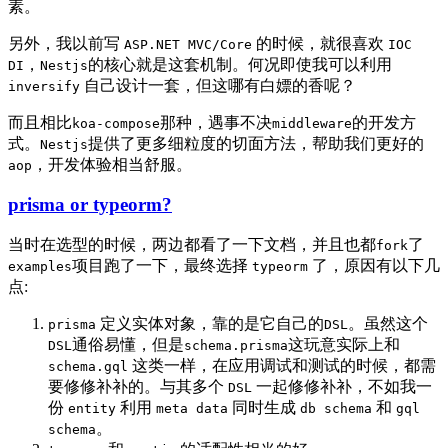
素。
另外，我以前写
的时候，就很喜欢
ASP.NET MVC/Core
IOC
，
的核心就是这套机制。何况即使我可以利用
DI
Nestjs
自己设计一套，但这哪有白嫖的香呢？
inversify
而且相比
那种，遇事不决
的开发方
koa-compose
middleware
式。
提供了更多细粒度的切面方法，帮助我们更好的
Nestjs
，开发体验相当舒服。
aop
prisma or typeorm?
当时在选型的时候，两边都看了一下文档，并且也都
了
fork
项目跑了一下，最终选择
了，原因有以下几
examples
typeorm
点:
定义实体对象，靠的是它自己的
。虽然这个
prisma
DSL
通俗易懂，但是
这玩意实际上和
DSL
schema.prisma
这类一样，在应用调试和测试的时候，都需
schema.gql
要修修补补的。与其多个
一起修修补补，不如我一
DSL
份
利用
同时生成
和
entity
meta data
db schema
gql
。
schema