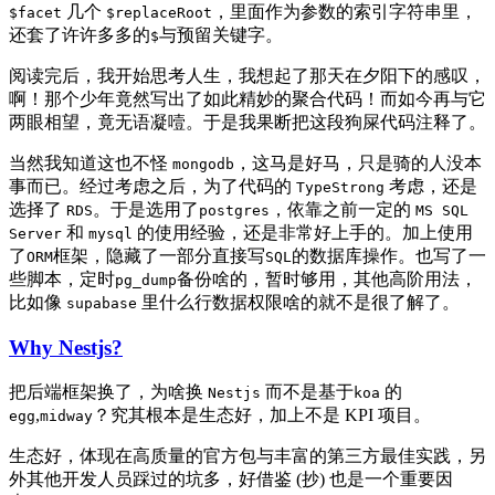
几个
，里面作为参数的索引字符串里，
$facet
$replaceRoot
还套了许许多多的
与预留关键字。
$
阅读完后，我开始思考人生，我想起了那天在夕阳下的感叹，
啊！那个少年竟然写出了如此精妙的聚合代码！而如今再与它
两眼相望，竟无语凝噎。于是我果断把这段狗屎代码注释了。
当然我知道这也不怪
，这马是好马，只是骑的人没本
mongodb
事而已。经过考虑之后，为了代码的
考虑，还是
TypeStrong
选择了
。于是选用了
，依靠之前一定的
RDS
postgres
MS SQL
和
的使用经验，还是非常好上手的。加上使用
Server
mysql
了
框架，隐藏了一部分直接写
的数据库操作。也写了一
ORM
SQL
些脚本，定时
备份啥的，暂时够用，其他高阶用法，
pg_dump
比如像
里什么行数据权限啥的就不是很了解了。
supabase
Why Nestjs?
把后端框架换了，为啥换
而不是基于
的
Nestjs
koa
,
？究其根本是生态好，加上不是 KPI 项目。
egg
midway
生态好，体现在高质量的官方包与丰富的第三方最佳实践，另
外其他开发人员踩过的坑多，好借鉴 (抄) 也是一个重要因