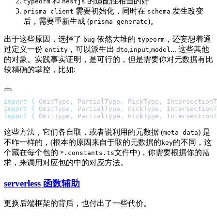
和
的适配性相当的好
typeorm
nestjs
需要初始化，同时在
发生改变
prisma client
schema
后，需要重新生成 (
)。
prisma generate
出于这些原因，选择了
依然大堆的
，还妄想着通
bug
typeorm
过定义一份
，可以派生出
,
,
... 这些其他
entity
dto
input
model
的对象。实践事实证明，是可行的，但是需要你对元数据有比
较精确的掌控，比如:
import
 {
 OmitType
,
 PartialType
,
 PickType
,
 IntersectionT
import
 {
 OmitType
,
 PartialType
,
 PickType
,
 IntersectionT
import
 {
 OmitType
,
 PartialType
,
 PickType
,
 IntersectionT
这些方法，它们各自取，或者说利用的元数据 (
) 是
meta data
不咋一样的，(根本的原因来自于取的元数据的
的不同，这
key
个藏在每个包的
文件中)，你需要根据你的需
*.constants.ts
求，来调用对应包的中的对应方法。
serverless 函数辅助
更换后端框架的背后，也付出了一些代价。