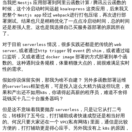
当我把
应用部署到阿里云函数计算 / 腾讯云云函数的
Nestjs
时候，这个冷启动时间远超
/
这类应用，后来我又
koa
express
把整个
经过
进行打包压缩，再次进行部
Nestjs app
webpack
署测试。结果也只是稍稍优化了一点点冷启动时间，总的时间
还是差强人意。这也是我选择自己买服务器部署的原因所在
了。
对于目前
情况，很多实践还都是把传统的
serverless
web
, 或者通过
转
的
，或者通过端
server
http trigger
event
shim
口监听，又或者通过
部署的方式部署到单个函
docker image
数的。这种遇到业务规模，体量稍微大点的，就很难满足实时
性的需求。
假如你说保留实例，那我为啥不自建？ 另外多函数部署运维
的
框架也有，可是投入这么大精力搞这些玩意，效
serverless
果和产出还不如用
，你请得起高薪的程序员，难道不舍得
k8s
花钱买十几二十台服务器吗？
但是这不意味着我要抛弃
，只是让它从打二号
serverless
位，转移到了五号位，打打辅助或者快速成型还是相当好用
的。何况只要大家还在一个
(私有网络) 里面，通信是比较
VPC
方便的，打打辅助更是得心应手。另外我没有上
的原因，
k8s