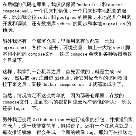
在后端的代码仓库里，我仅仅保留
和
Dockerfile
docker-
，一个用来打镜像，一个用来起本地配套的服
compose.yml
务，比如我会拉
和
的镜像，本地起几个用来
redis
postgres
开发和调试，还有数据库
的同步和本地
的
schema
migration
预演。
另外我还有一个部署仓库，里面用来存放配置，比如
，各种
证书，环境变量，加上一大坨
脚
nginx.conf
ssl
shell
本和不同的
文件，这些
会映射各种容器卷这
compose
compose
个目录下。
这样，我拿到一台机器之后，首先要做的，就是生成
ssh
，然后把
注册进
，给它对应仓库的访问权限。
key
key
github
拉下来之后，直接
就部署成功了。
docker compose up -d
当然，情况肯定不这么简单的，因为部署仓库里，存放的
文件，里面都写的都是阿里云私有镜像的地址，所以
compose
还要
一下。
login
另外我还使用
来进行镜像的打包，并推送到私
Github Action
有仓库，这一块非常简单，懒得说了。还有一个注意点就是，
每次推送镜像，都会生成一个新的镜像
。那如何在推送之
tag