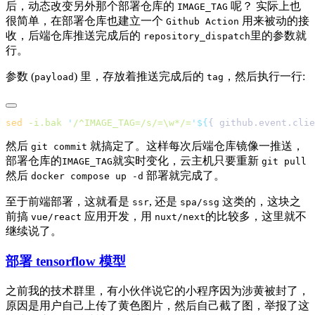
后，动态改变另外那个部署仓库的
呢？ 实际上也
IMAGE_TAG
很简单，在部署仓库也建立一个
用来被动的接
Github Action
收，后端仓库推送完成后的
里的参数就
repository_dispatch
行。
参数 (
) 里，存放着推送完成后的
，然后执行一行:
payload
tag
sed
 -i.bak
 '
/^IMAGE_TAG=/s/=\w*/=
'
${
{ github.event.clie
然后
就搞定了。这样每次后端仓库镜像一推送，
git commit
部署仓库的
就实时变化，云主机只要重新
IMAGE_TAG
git pull
然后
部署就完成了。
docker compose up -d
至于前端部署，这就看是
, 还是
这类的，这块之
ssr
spa/ssg
前搞
应用开发，用
的比较多，这里就不
vue/react
nuxt/next
继续说了。
部署 tensorflow 模型
之前我的技术群里，有小伙伴说它的小程序因为涉黄被封了，
原因是用户自己上传了黄色图片，然后自己截了图，举报了这