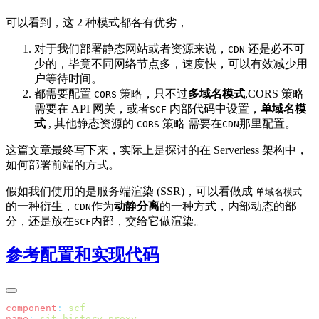
可以看到，这 2 种模式都各有优劣，
对于我们部署静态网站或者资源来说，
还是必不可
CDN
少的，毕竟不同网络节点多，速度快，可以有效减少用
户等待时间。
都需要配置
策略，只不过
多域名模式
,CORS 策略
CORS
需要在 API 网关，或者
内部代码中设置，
单域名模
SCF
式
, 其他静态资源的
策略 需要在
那里配置。
CORS
CDN
这篇文章最终写下来，实际上是探讨的在 Serverless 架构中，
如何部署前端的方式。
假如我们使用的是服务端渲染 (SSR)，可以看做成
单域名模式
的一种衍生，
作为
动静分离
的一种方式，内部动态的部
CDN
分，还是放在
内部，交给它做渲染。
SCF
参考配置和实现代码
component
:
name
: