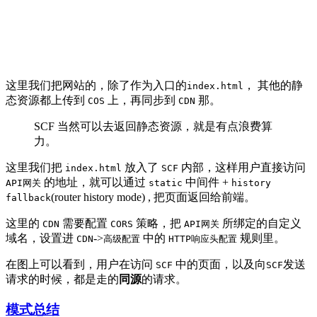
这里我们把网站的，除了作为入口的
， 其他的静
index.html
态资源都上传到
上，再同步到
那。
COS
CDN
SCF 当然可以去返回静态资源，就是有点浪费算
力。
这里我们把
放入了
内部，这样用户直接访问
index.html
SCF
的地址，就可以通过
中间件 +
API网关
static
history
(router history mode) , 把页面返回给前端。
fallback
这里的
需要配置
策略，把
所绑定的自定义
CDN
CORS
API网关
域名，设置进
->
中的
规则里。
CDN
高级配置
HTTP响应头配置
在图上可以看到，用户在访问
中的页面，以及向
发送
SCF
SCF
请求的时候，都是走的
同源
的请求。
模式总结