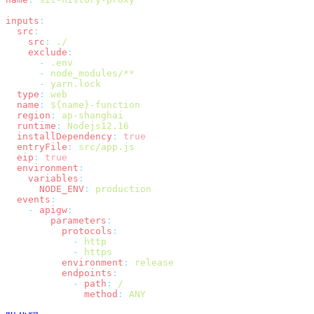
inputs
  src
    src
:
    exclude
      -
      -
      -
  type
:
  name
:
  region
:
  runtime
:
  installDependency
:
  entryFile
:
  eip
:
  environment
    variables
      NODE_ENV
:
  events
    -
 apigw
        parameters
          protocols
            -
            -
          environment
:
          endpoints
            -
 path
:
              method
: