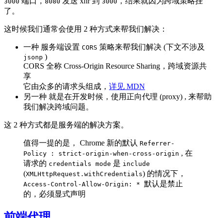
端口，
发送 xhr 到
，结果就因为跨域策略挂
3000
8080
3000
了。
这时候我们通常会使用 2 种方式来帮我们解决：
一种 服务端设置
策略来帮我们解决 (下文不涉及
CORS
)
jsonp
CORS 全称 Cross-Origin Resource Sharing，跨域资源共
享
它由众多的请求头组成，
详见 MDN
另一种 就是在开发时候，使用正向代理 (proxy) , 来帮助
我们解决跨域问题。
这 2 种方式都是服务端的解决方案。
值得一提的是， Chrome 新的默认
Referrer-
, 在
Policy : strict-origin-when-cross-origin
请求的
是
credentials mode
include
(
) 的情况下，
XMLHttpRequest.withCredentials
默认是禁止
Access-Control-Allow-Origin: *
的，必须显式声明
前端代理