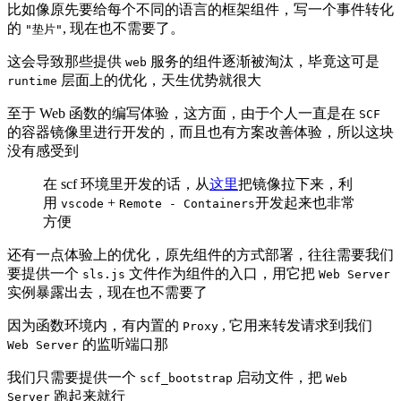
比如像原先要给每个不同的语言的框架组件，写一个事件转化
的
, 现在也不需要了。
"垫片"
这会导致那些提供
服务的组件逐渐被淘汰，毕竟这可是
web
层面上的优化，天生优势就很大
runtime
至于 Web 函数的编写体验，这方面，由于个人一直是在
SCF
的容器镜像里进行开发的，而且也有方案改善体验，所以这块
没有感受到
在 scf 环境里开发的话，从
这里
把镜像拉下来，利
用
+
开发起来也非常
vscode
Remote - Containers
方便
还有一点体验上的优化，原先组件的方式部署，往往需要我们
要提供一个
文件作为组件的入口，用它把
sls.js
Web Server
实例暴露出去，现在也不需要了
因为函数环境内，有内置的
, 它用来转发请求到我们
Proxy
的监听端口那
Web Server
我们只需要提供一个
启动文件，把
scf_bootstrap
Web
跑起来就行
Server