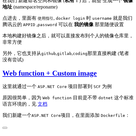
在我们 新建命名空间和镜像 (
私有！
) 后，就会 生成一个
镜像
地址
(namespace/reponame)
点进去，里面有
,
时
就是我们
使用指引
docker login
username
腾讯云的
,
可以在
我的镜像
那里随便设置
APPID
password
本地构建好镜像之后，就可以直接发布到个人的镜像仓库里，
非常方便
另外，它也支持从
,
,
那里直接构建 (笔者
github
gitlab
coding
没有尝试)
Web function + Custom image
这里就通过一个
项目部署到
为例
ASP.NET Core
SCF
原因很简单，因为
目前是不带
这个标准
Web function
dotnet
语言环境的，见
文档
我们新建一个
项目，在里面添加
：
ASP.NET Core
Dockerfile