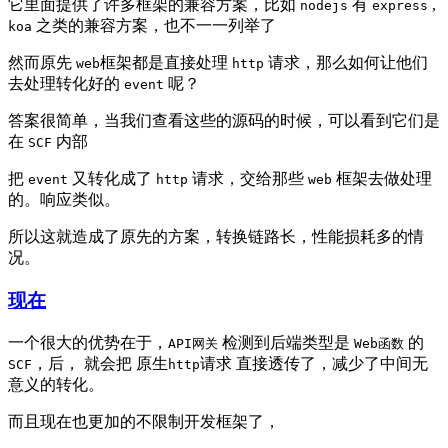
它里面提供了许多框架的兼容方案，比如
有
,
nodejs
express
之类的兼容方案，也不一一列举了
koa
然而原先
框架都是直接处理
请求，那么如何让他们
web
http
去处理转化好的
呢？
event
答案很简单，当我们查看这些的源码的时候，可以看到它们是
在
内部
SCF
把
又转化成了
请求，交给那些
框架去做处理
event
http
web
的。响应类似。
所以这就造成了原先的方案，转换链路长，性能损耗多的情
况。
现在
一个很大的优势在于，
检测到后端类型是
的
API网关
Web函数
，后， 就会把 原生
请求 直接透传了，减少了中间无
SCF
http
意义的转化。
而且现在也更加的不限制开发框架了，