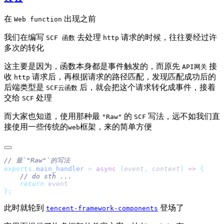
在
出现之前
Web function
我们在编写
去处理
请求的时候，往往要经过许
SCF 函数
http
多次的转化
这主要是因为，函数本身都是事件触发的，而原先
接
API网关
收
请求后，再根据请求的路径匹配，发现匹配成功后的
http
后端类型是
后，就会把这个请求转化成事件，接着
SCF云函数
交给
处理
SCF
而大家也知道，使用那种最
的
写法，远不如我们直
"Raw"
SCF
接使用一些传统的
框架，来的简单方便
web
exports.
main_handler
 =
 async
 (
event
,
 context
)
 =>
    return
此时就轮到
登场了
tencent-framework-components