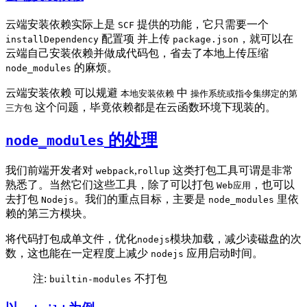
云端安装依赖实际上是
提供的功能，它只需要一个
SCF
配置项 并上传
，就可以在
installDependency
package.json
云端自己安装依赖并做成代码包，省去了本地上传压缩
的麻烦。
node_modules
云端安装依赖 可以规避
中
本地安装依赖
操作系统或指令集绑定的第
这个问题，毕竟依赖都是在云函数环境下现装的。
三方包
的处理
node_modules
我们前端开发者对
,
这类打包工具可谓是非常
webpack
rollup
熟悉了。当然它们这些工具，除了可以打包
，也可以
Web应用
去打包
。我们的重点目标，主要是
里依
Nodejs
node_modules
赖的第三方模块。
将代码打包成单文件，优化
模块加载，减少读磁盘的次
nodejs
数，这也能在一定程度上减少
应用启动时间。
nodejs
注:
不打包
builtin-modules