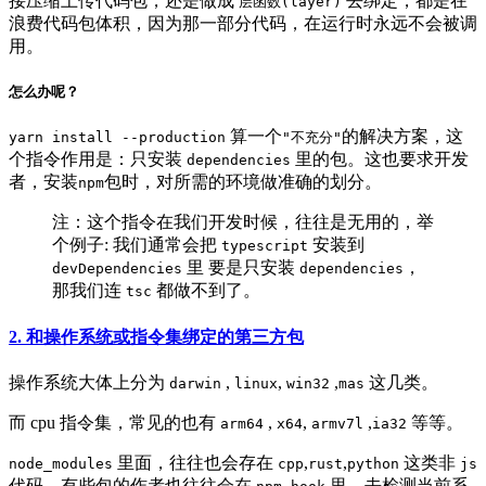
接压缩上传代码包，还是做成
去绑定，都是在
层函数(layer)
浪费代码包体积，因为那一部分代码，在运行时永远不会被调
用。
怎么办呢？
算一个
的解决方案，这
yarn install --production
"不充分"
个指令作用是：只安装
里的包。这也要求开发
dependencies
者，安装
包时，对所需的环境做准确的划分。
npm
注：这个指令在我们开发时候，往往是无用的，举
个例子: 我们通常会把
安装到
typescript
里 要是只安装
，
devDependencies
dependencies
那我们连
都做不到了。
tsc
2. 和操作系统或指令集绑定的第三方包
操作系统大体上分为
,
,
,
这几类。
darwin
linux
win32
mas
而 cpu 指令集，常见的也有
,
,
,
等等。
arm64
x64
armv7l
ia32
里面，往往也会存在
,
,
这类非
node_modules
cpp
rust
python
js
代码，有些包的作者也往往会在
里，去检测当前系