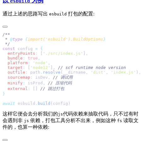
以
为例
esbuild
通过上述的思路写出
打包的配置:
esbuild
 * 
@
type
 {
import('esbuild').BuildOptions
const
 config 
=
  entryPoints
:
 [
'
./src/index.js
'
]
  bundle
:
 true
  platform
:
 '
node
'
  target
:
 [
'
node12
'
]
,
  outfile
:
 path
.
resolve
(__dirname
,
 '
dist
'
,
 '
index.js
'
)
  sourcemap
:
 isDev
,
  minify
:
 isProd
,
  external
:
 [] 
await
 esbuild
.
build
这样它便会去分析我们的
代码依赖来抽取代码，只不过有时
js
会遇到非
依赖，打包工具分析不出来，例如这种
读取文
js
fs
件的，也算一种依赖: