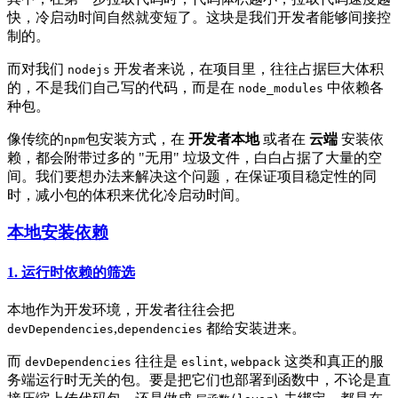
快，冷启动时间自然就变短了。这块是我们开发者能够间接控
制的。
而对我们
开发者来说，在项目里，往往占据巨大体积
nodejs
的，不是我们自己写的代码，而是在
中依赖各
node_modules
种包。
像传统的
包安装方式，在
开发者本地
或者在
云端
安装依
npm
赖，都会附带过多的 "无用" 垃圾文件，白白占据了大量的空
间。我们要想办法来解决这个问题，在保证项目稳定性的同
时，减小包的体积来优化冷启动时间。
本地安装依赖
1. 运行时依赖的筛选
本地作为开发环境，开发者往往会把
,
都给安装进来。
devDependencies
dependencies
而
往往是
,
这类和真正的服
devDependencies
eslint
webpack
务端运行时无关的包。要是把它们也部署到函数中，不论是直