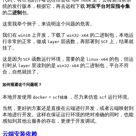
npm hook
统的发行版本，根据它，再去远程下载
对应平台对应指令集
的
二进制
包。
这里我举个例子，来说明这个问题的危害。
我们在
上开发，下载了
的二进制包，本地运
win10
win32-x64
行非常的正常，做成
层函数，再部署到
上，结果就
layer
SCF
挂了。
这是因为
函数运行环境，需要的是
的包，但运
SCF
linux-x64
行时从
里读到的是
的二进制包，平台不符
layer
win32-x64
合，自然就挂了。
如何规避这个问题呢？
本地开发使用
+
，尽力来仿造
运行环境。
docker
scf镜像
scf
当然，更好的方案还是直接在云端进行开发，或者云端映射到
本地进行开发。这样在保证运行环境的绝对准确的同时，也能
感知到其他云服务的存在，更便于开发调试。
云端安装依赖