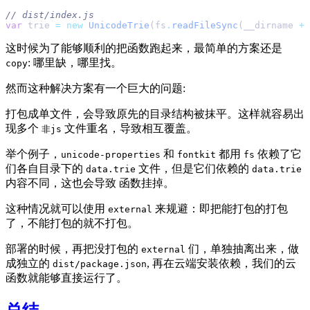
var
 trie 
=
 new
 UnicodeTrie
(fs
.
readFileSync
(__dirname 
+
 
这时候为了能够顺利的把函数跑起来，最简单的方案还是
: 哪里缺，哪里找。
copy
然而这种解决方案有一个巨大的问题:
打包成单文件，会导致原先的目录结构被抹平。这样就容易出
现多个
文件重名，导致相互覆盖。
非js
举个例子，
和
都用
依赖了它
unicode-properties
fontkit
fs
们各自目录下的
文件，但是它们依赖的
data.trie
data.trie
内容不同，这也会导致 函数挂掉。
这种情况就可以使用
来规避：即把能打包的打包
external
了，不能打包的就不打包。
部署的时候，再把没打包的
们，单独抽离出来，做
external
成独立的
, 再在云端安装依赖，我们的云
dist/package.json
函数就能够直接运行了。