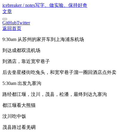
icebreaker / notes
写字、做实验、保持好奇
文章
GitHub
Twitter
返回首页
9:30am 从苏州的家开车到上海浦东机场
到达成都双流机场
到酒店，靠近宽窄巷子
后去奎星楼街吃兔头，和宽窄巷子溜一圈回酒店点外卖
5:30am 出发九寨沟
路经都江堰，汶川，茂县，松潘，最终到达九寨沟
都江堰看大熊猫
汶川吃中饭
茂县路过看羌碉